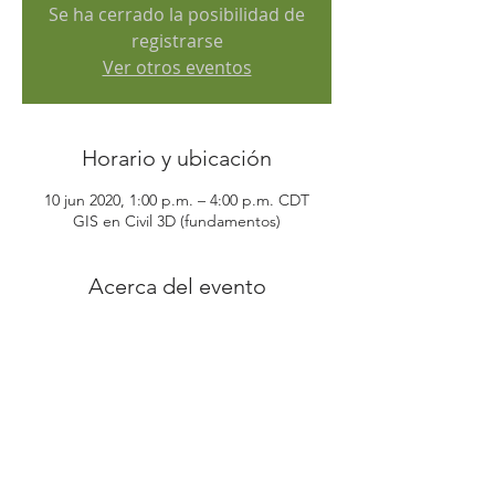
Se ha cerrado la posibilidad de
registrarse
Ver otros eventos
Horario y ubicación
10 jun 2020, 1:00 p.m. – 4:00 p.m. CDT
GIS en Civil 3D (fundamentos)
Acerca del evento
Inversión
: 
$50.00 
IVA incluido
Duración:
 3 horas
Plataforma web
: Microsoft TEAMS
Horario:
LEER MÁS >