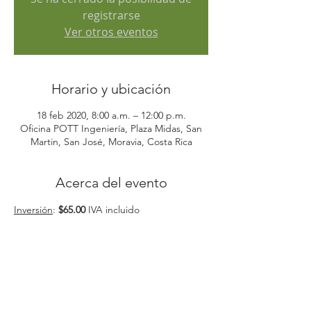
registrarse
Ver otros eventos
Horario y ubicación
18 feb 2020, 8:00 a.m. – 12:00 p.m.
Oficina POTT Ingeniería, Plaza Midas, San
Martin, San José, Moravia, Costa Rica
Acerca del evento
Inversión
: 
$65.00 
IVA incluido
Duración:
 4 horas
Horario:
Martes 18 de febrero; de 8:00am a 
12:00md