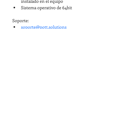
instalado en el equipo
Sistema operativo de 64bit
Soporte:
soporte@pott.solutions
Las actualizaciones que se 
realicen a la plantilla en los 
siguientes 10 meses posteriores a 
la compra se entregaran sin 
ningún costo como parte del 
servicio de soporte continuo.
En caso de requerir una 
configuración especial de la 
plantilla, como por ejemplo 
cambiar estilos de textos con otro 
tipo de letra o configurar un 
propio estilo de grilla para 
perfiles longitudinal entre otros, 
los podrá solicitar al correo 
soporte@pott.solutions
 luego de 
realizar la compra de la plantilla, 
y tendrán un costo adicional el 