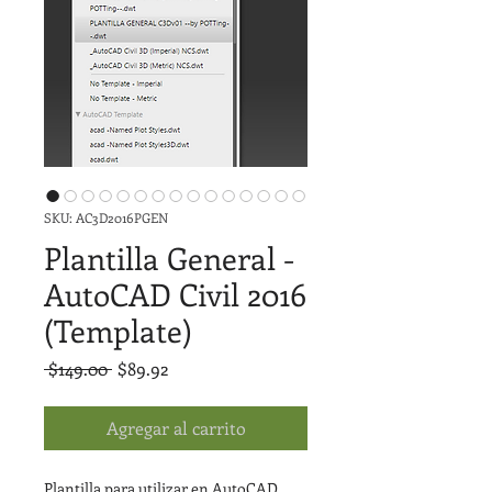
SKU: AC3D2016PGEN
Plantilla General -
AutoCAD Civil 2016
(Template)
Precio
Precio
 $149.00 
$89.92
de
oferta
Agregar al carrito
Plantilla para utilizar en AutoCAD 