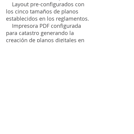
Layout pre-configurados con
los cinco tamaños de planos
establecidos en los reglamentos.
Impresora PDF configurada
para catastro generando la
creación de planos digitales en
alta calidad en los tamaños
permitidos por las entidades
gubernamentales.
configuración de tablas de
derrotero con ubicación
automática en el plano de
layout.
Configuración automática del
área en el plano de layout.
Configuración automática de
textos de escalas en cajetín y
ubicación geográfica.
Entre otras.