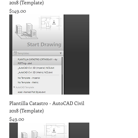
2018 (Template)
Precio
$149.00
Plantilla Catastro - AutoCAD Civil
2018 (Template)
Precio
$49.00